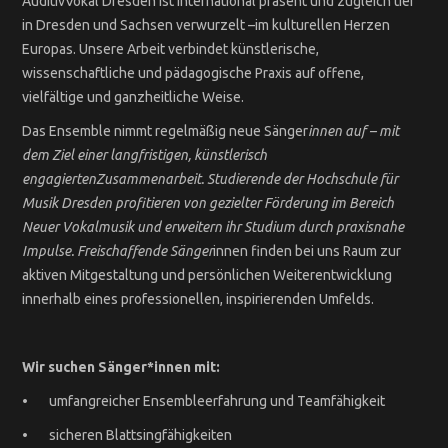
AuditivVokal Dresden ist international präsent und zugleich tief
in Dresden und Sachsen verwurzelt –im kulturellen Herzen
Europas. Unsere Arbeit verbindet künstlerische,
wissenschaftliche und pädagogische Praxis auf offene,
vielfältige und ganzheitliche Weise.
Das Ensemble nimmt regelmäßig neue Sänger
innen auf – mit
dem Ziel einer langfristigen, künstlerisch
engagiertenZusammenarbeit.
Studierende der Hochschule für
Musik Dresden profitieren von gezielter Förderung im Bereich
Neuer Vokalmusik und erweitern ihr Studium durch praxisnahe
Impulse. Freischaffende Sänger
innen finden bei uns Raum zur
aktiven Mitgestaltung und persönlichen Weiterentwicklung
innerhalb eines professionellen, inspirierenden Umfelds.
Wir suchen Sänger*innen mit:
• umfangreicher Ensembleerfahrung und Teamfähigkeit
• sicheren Blattsingfähigkeiten