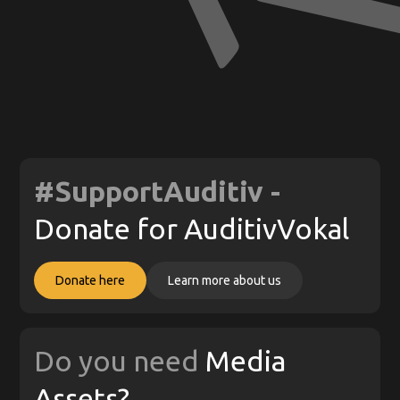
#SupportAuditiv -
Donate for AuditivVokal
Donate here
Learn more about us
Do you need
Media
Assets?